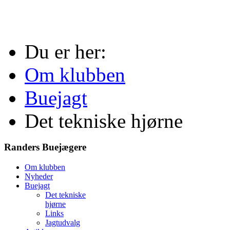
Du er her:
Om klubben
Buejagt
Det tekniske hjørne
Randers Buejægere
Om klubben
Nyheder
Buejagt
Det tekniske
hjørne
Links
Jagtudvalg