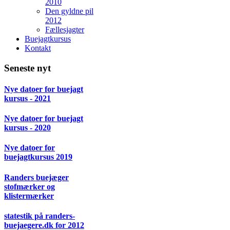
2010
Den gyldne pil
2012
Fællesjagter
Buejagtkursus
Kontakt
Seneste nyt
Nye datoer for buejagt
kursus - 2021
Nye datoer for buejagt
kursus - 2020
Nye datoer for
buejagtkursus 2019
Randers buejæger
stofmærker og
klistermærker
statestik på randers-
buejaegere.dk for 2012