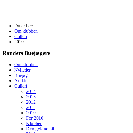
Du er her:
Om klubben
Galleri
2010
Randers Buejægere
Om klubben
Nyheder
Buejagt
Artikler
Galleri
2014
2013
2012
2011
2010
Før 2010
Klubben
Den gyldne pil